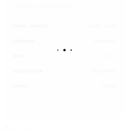
rendant ce chalet agréable à vivre.
CLIENT . SURFACE
PRIVÉ . 185 m²
CATÉGORIE
RÉSIDENCE
DATE
2023
LOCALISATION
COURCHEVEL
STATUT
ETUDES