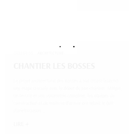
2023.09.05
ARCHITECTURE
CHANTIER LES BOSSES
Le projet architectural des Bosses à Val d’Isère franchit
une étape cruciale avec le début de son chantier. Malgré
un terrain et une volumétrie complexe, les équipes de
construction et de maîtrise d’œuvre ont relevé le défi
d’une livraison ...
LIRE